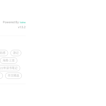
Powered By
Valine
v1.5.2
后感
游记
海南·三亚
022年读书笔记
馆
作文精选