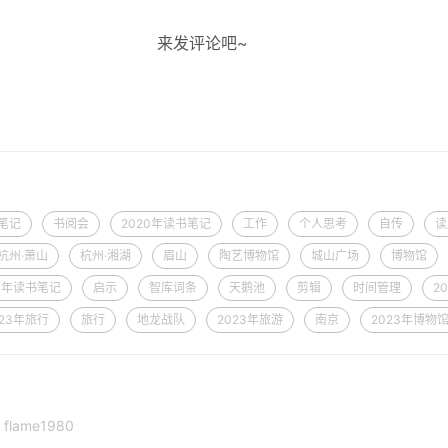
来发评论吧~
笔记
书阅会
2020年读书笔记
工作
个人思考
自传
读
杭州·萧山
杭州·湘湖
眉山
陶艺博物馆
城山广场
博物馆
21年读书笔记
启示
智库词条
天鹅池
剪辑
时间管理
2
023年旅行
旅行
地龙战队
2023年旅游
南京
2023年博物
flame1980