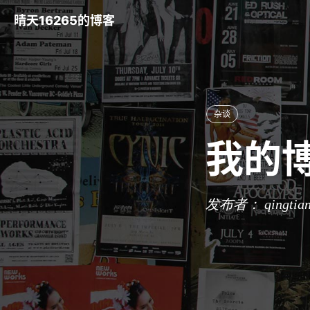
晴天16265的博客
杂谈
我的
发布者： qingtia