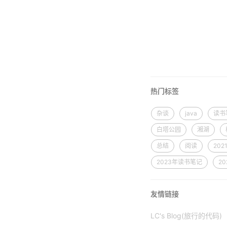
热门标签
杂谈
java
读书
白塔公园
湘湖
总结
阅读
20
2023年读书笔记
2
友情链接
LC's Blog(旅行的代码)