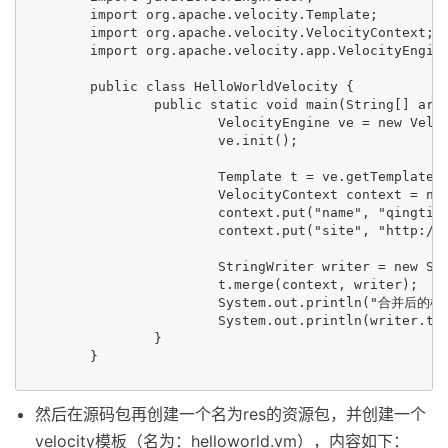
	import org.apache.velocity.Template;

	import org.apache.velocity.VelocityContext;

	import org.apache.velocity.app.VelocityEngine;

	public class HelloWorldVelocity {

		public static void main(String[] args) {

			VelocityEngine ve = new VelocityEngine();

			ve.init();

			Template t = ve.getTemplate("res/helloworld.vm");

			VelocityContext context = new VelocityContext();

			context.put("name", "qingtian");

			context.put("site", "http://qingtian.github.io");

			StringWriter writer = new StringWriter();

			t.merge(context, writer);

			System.out.println("合并后的模板输出：");

			System.out.println(writer.toString());

		}

然后在源码包再创建一个名为res的资源包，并创建一个
velocity模板（名为：helloworld.vm），内容如下：