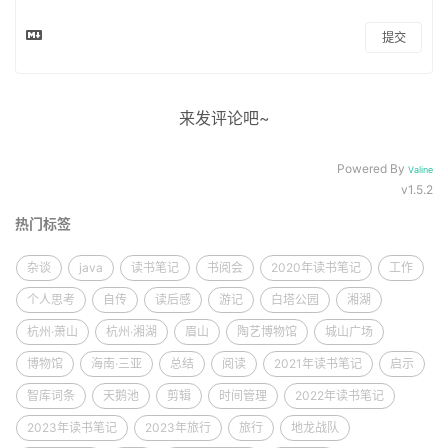
提交
来发评论吧~
Powered By
Valine
v1.5.2
热门标签
杂谈
java
读书笔记
书阅会
2020年读书笔记
工作
个人思考
自传
读后感
游记
白塔公园
湘湖
杭州·萧山
杭州·湘湖
眉山
陶艺博物馆
城山广场
博物馆
海南·三亚
总结
阅读
2021年读书笔记
启示
智库词条
天鹅池
剪辑
时间管理
2022年读书笔记
2023年读书笔记
2023年旅行
旅行
地龙战队