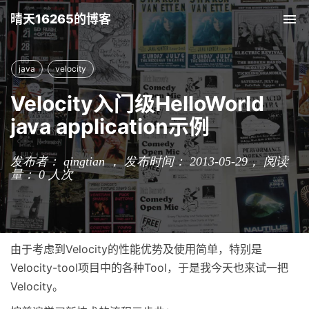
晴天16265的博客
Tog
nav
java
velocity
Velocity入门级HelloWorld
java application示例
发布者： qingtian ， 发布时间： 2013-05-29，
阅读
量：
0
人次
由于考虑到Velocity的性能优势及使用简单，特别是
Velocity-tool项目中的各种Tool，于是我今天也来试一把
Velocity。