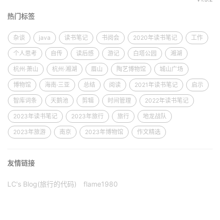
热门标签
杂谈
java
读书笔记
书阅会
2020年读书笔记
工作
个人思考
自传
读后感
游记
白塔公园
湘湖
杭州·萧山
杭州·湘湖
眉山
陶艺博物馆
城山广场
博物馆
海南·三亚
总结
阅读
2021年读书笔记
启示
智库词条
天鹅池
剪辑
时间管理
2022年读书笔记
2023年读书笔记
2023年旅行
旅行
地龙战队
2023年旅游
南京
2023年博物馆
作文精选
友情链接
LC's Blog(旅行的代码)
flame1980