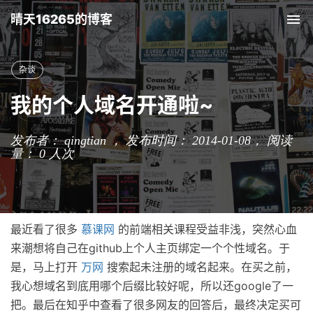
晴天16265的博客
Tog
nav
杂谈
我的个人域名开通啦~
发布者： qingtian ， 发布时间： 2014-01-08，
阅读
量：
0
人次
最近看了很多
慕课网
的前端相关课程受益非浅，突然心血
来潮想将自己在github上个人主页绑定一个个性域名。于
是，马上打开
万网
搜索起未注册的域名起来。在买之前，
我心想域名到底用哪个后缀比较好呢，所以还google了一
把。最后在知乎中查看了很多网友的回答后，最终决定买可