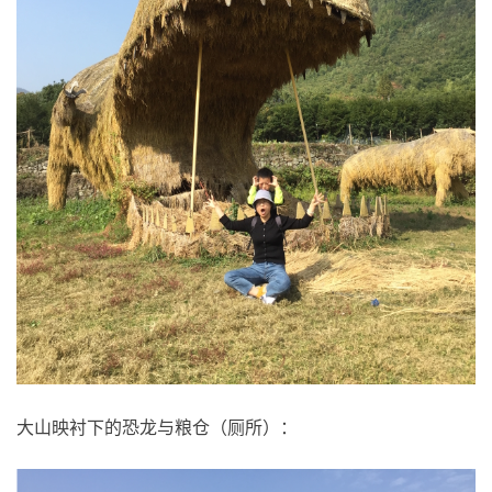
大山映衬下的恐龙与粮仓（厕所）：