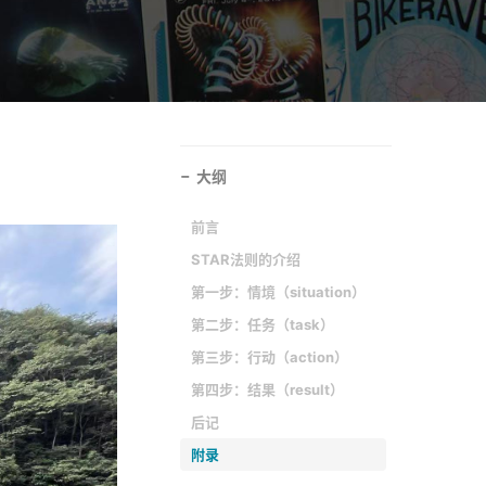
大纲
前言
STAR法则的介绍
第一步：情境（situation）
第二步：任务（task）
第三步：行动（action）
第四步：结果（result）
后记
附录