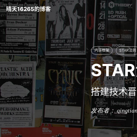
晴天16265的博客
内容框架
STAR法则
STA
搭建技术晋
发布者： qingtia