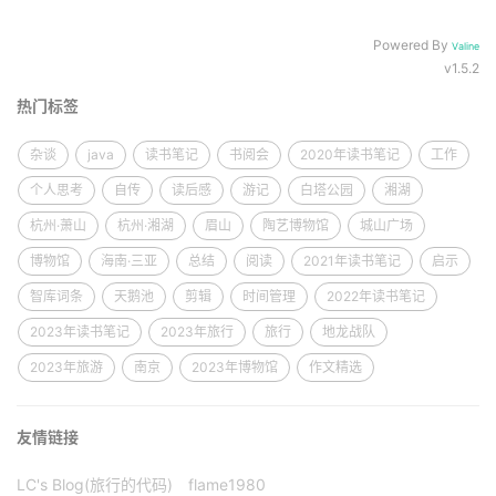
Powered By
Valine
v1.5.2
热门标签
杂谈
java
读书笔记
书阅会
2020年读书笔记
工作
个人思考
自传
读后感
游记
白塔公园
湘湖
杭州·萧山
杭州·湘湖
眉山
陶艺博物馆
城山广场
博物馆
海南·三亚
总结
阅读
2021年读书笔记
启示
智库词条
天鹅池
剪辑
时间管理
2022年读书笔记
2023年读书笔记
2023年旅行
旅行
地龙战队
2023年旅游
南京
2023年博物馆
作文精选
友情链接
LC's Blog(旅行的代码)
flame1980