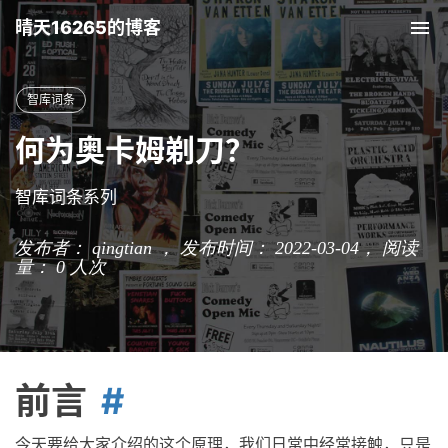
晴天16265的博客
Tog
nav
智库词条
何为奥卡姆剃刀？
智库词条系列
发布者： qingtian ， 发布时间： 2022-03-04，
阅读
量：
0
人次
前言
今天要给大家介绍的这个原理，我们日常中经常接触，只是