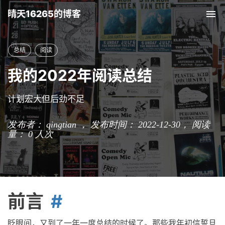
晴天16265的博客
Tog
nav
总结
阅读
我的2022年阅读总结
计划宏大但后劲不足
发布者： qingtian ， 发布时间： 2022-12-30，
阅读
量：
0
人次
前言
眨眼间，又到了一年一度总结的时候了。那些我年初信誓旦