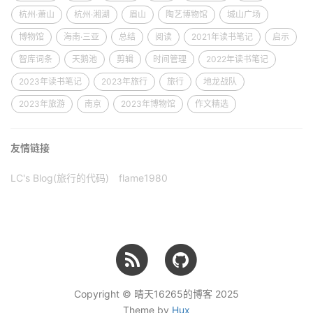
杭州·萧山
杭州·湘湖
眉山
陶艺博物馆
城山广场
博物馆
海南·三亚
总结
阅读
2021年读书笔记
启示
智库词条
天鹅池
剪辑
时间管理
2022年读书笔记
2023年读书笔记
2023年旅行
旅行
地龙战队
2023年旅游
南京
2023年博物馆
作文精选
友情链接
LC's Blog(旅行的代码)
flame1980
Copyright © 晴天16265的博客 2025
Theme by
Hux