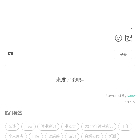
提交
来发评论吧~
Powered By
Valine
v1.5.2
热门标签
杂谈
java
读书笔记
书阅会
2020年读书笔记
工作
个人思考
自传
读后感
游记
白塔公园
湘湖