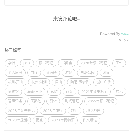
来发评论吧~
Powered By
Valine
v1.5.2
热门标签
杂谈
java
读书笔记
书阅会
2020年读书笔记
工作
个人思考
自传
读后感
游记
白塔公园
湘湖
杭州·萧山
杭州·湘湖
眉山
陶艺博物馆
城山广场
博物馆
海南·三亚
总结
阅读
2021年读书笔记
启示
智库词条
天鹅池
剪辑
时间管理
2022年读书笔记
2023年读书笔记
2023年旅行
旅行
地龙战队
2023年旅游
南京
2023年博物馆
作文精选