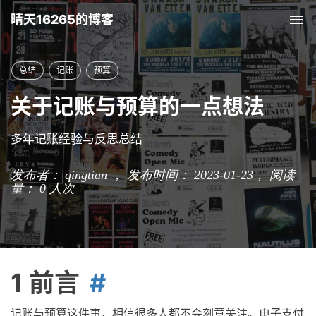
晴天16265的博客
Tog
nav
总结
记账
预算
关于记账与预算的一点想法
多年记账经验与反思总结
发布者： qingtian ， 发布时间： 2023-01-23，
阅读
量：
0
人次
1 前言
记账与预算这件事，相信很多人都不会刻意关注。电子支付