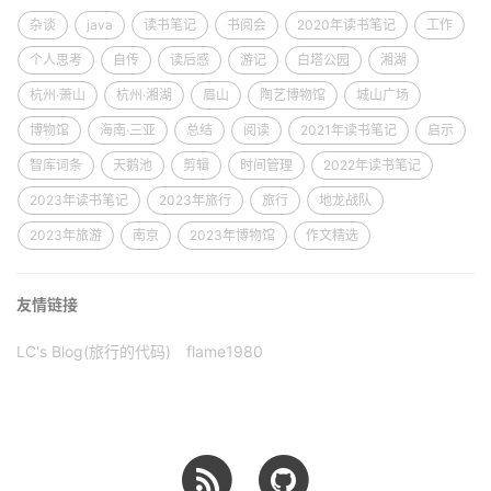
杂谈
java
读书笔记
书阅会
2020年读书笔记
工作
个人思考
自传
读后感
游记
白塔公园
湘湖
杭州·萧山
杭州·湘湖
眉山
陶艺博物馆
城山广场
博物馆
海南·三亚
总结
阅读
2021年读书笔记
启示
智库词条
天鹅池
剪辑
时间管理
2022年读书笔记
2023年读书笔记
2023年旅行
旅行
地龙战队
2023年旅游
南京
2023年博物馆
作文精选
友情链接
LC's Blog(旅行的代码)
flame1980