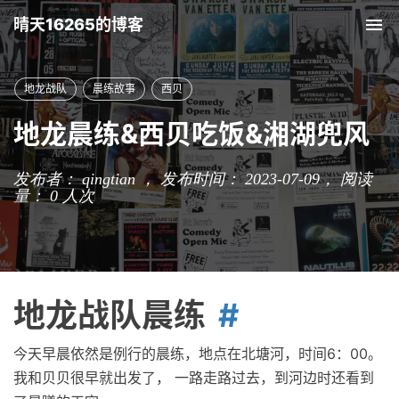
晴天16265的博客
Tog
nav
地龙战队
晨练故事
西贝
地龙晨练&西贝吃饭&湘湖兜风
发布者： qingtian ， 发布时间： 2023-07-09，
阅读
量：
0
人次
地龙战队晨练
今天早晨依然是例行的晨练，地点在北塘河，时间6：00。
我和贝贝很早就出发了， 一路走路过去，到河边时还看到