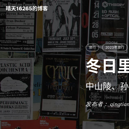
晴天16265的博客
旅行
2023年旅行
冬日
中山陵、孙
发布者： qingtia