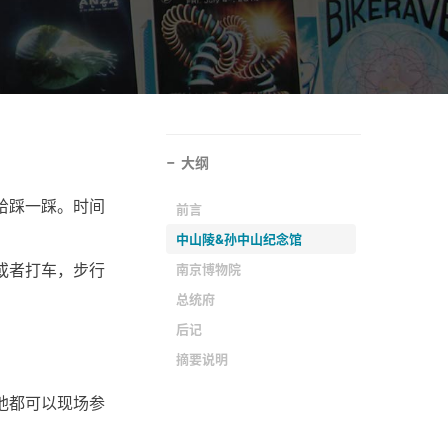
大纲
给踩一踩。时间
前言
中山陵&孙中山纪念馆
或者打车，步行
南京博物院
总统府
后记
摘要说明
他都可以现场参