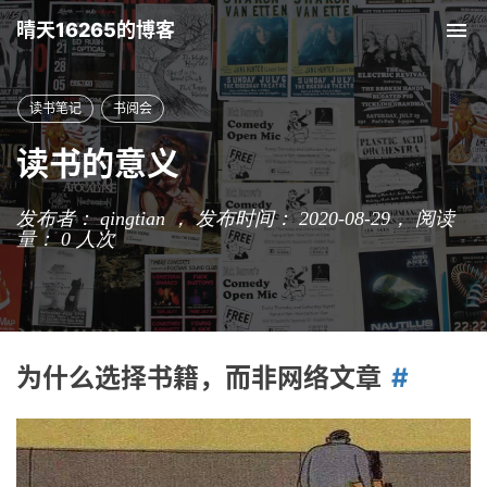
晴天16265的博客
Tog
nav
读书笔记
书阅会
读书的意义
发布者： qingtian ， 发布时间： 2020-08-29，
阅读
量：
0
人次
为什么选择书籍，而非网络文章