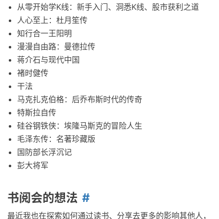
从零开始学K线：新手入门、洞悉K线、股市获利之道
人心至上：杜月笙传
知行合一王阳明
漫漫自由路：曼德拉传
蒋介石与现代中国
褚时健传
干法
马克扎克伯格：后乔布斯时代的传奇
特斯拉自传
硅谷钢铁侠：埃隆马斯克的冒险人生
毛泽东传：名著珍藏版
国防部长浮沉记
彭大将军
书阅会的想法
最近我也在探索如何通过读书、分享去更多的影响其他人，