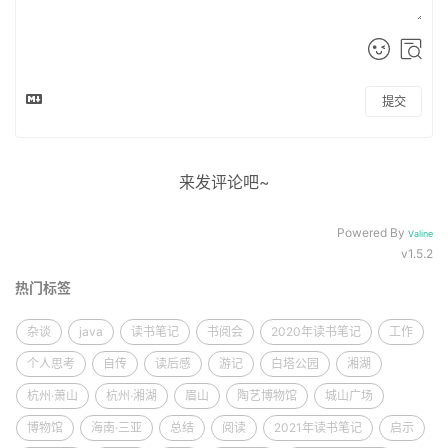
提交
来发评论吧~
Powered By
Valine
v1.5.2
热门标签
杂谈
java
读书笔记
书阅会
2020年读书笔记
工作
个人思考
自传
读后感
游记
白塔公园
湘湖
杭州·萧山
杭州·湘湖
眉山
陶艺博物馆
城山广场
博物馆
海南·三亚
总结
阅读
2021年读书笔记
启示