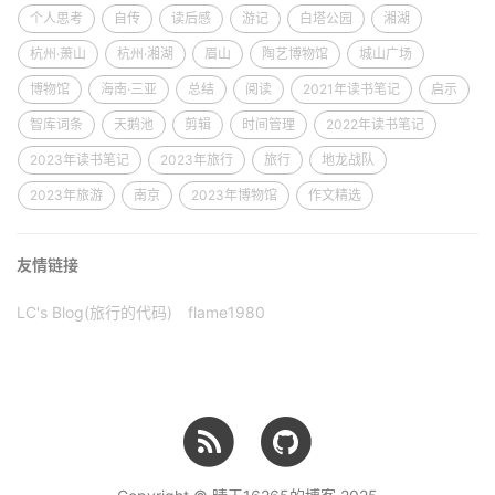
个人思考
自传
读后感
游记
白塔公园
湘湖
杭州·萧山
杭州·湘湖
眉山
陶艺博物馆
城山广场
博物馆
海南·三亚
总结
阅读
2021年读书笔记
启示
智库词条
天鹅池
剪辑
时间管理
2022年读书笔记
2023年读书笔记
2023年旅行
旅行
地龙战队
2023年旅游
南京
2023年博物馆
作文精选
友情链接
LC's Blog(旅行的代码)
flame1980