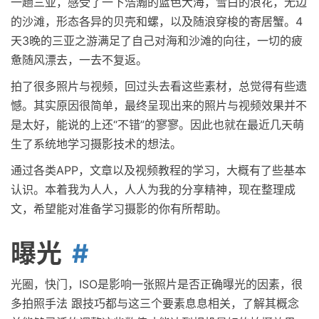
一趟三亚，感受了一下浩瀚的蓝色大海，雪白的浪花，无边
的沙滩，形态各异的贝壳和螺，以及随浪穿梭的寄居蟹。4
天3晚的三亚之游满足了自己对海和沙滩的向往，一切的疲
惫随风漂去，一去不复返。
拍了很多照片与视频，回过头去看这些素材，总觉得有些遗
憾。其实原因很简单，最终呈现出来的照片与视频效果并不
是太好，能说的上还“不错”的寥寥。因此也就在最近几天萌
生了系统地学习摄影技术的想法。
通过各类APP，文章以及视频教程的学习，大概有了些基本
认识。本着我为人人，人人为我的分享精神，现在整理成
文，希望能对准备学习摄影的你有所帮助。
曝光
光圈，快门，ISO是影响一张照片是否正确曝光的因素，很
多拍照手法 跟技巧都与这三个要素息息相关，了解其概念