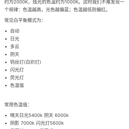
约为2000K，烛光的色温约为1000K。这时我们不难发现一
个规律：色温越高，光色越偏蓝；色温越低则偏红。
常见白平衡模式为：
自动
日光
多云
阴天
钨丝灯(白炽灯)
闪光灯
荧光灯
色温值
常用色温值：
晴天日光5400k 阴天 6000k
阴影 7000k 闪光灯5600k