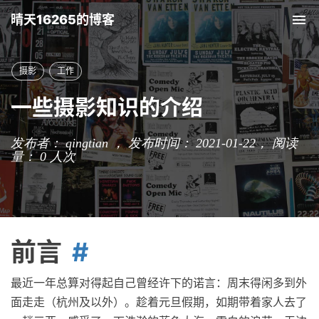
晴天16265的博客
Tog
nav
摄影
工作
一些摄影知识的介绍
发布者： qingtian ， 发布时间： 2021-01-22，
阅读
量：
0
人次
前言
最近一年总算对得起自己曾经许下的诺言：周末得闲多到外
面走走（杭州及以外）。趁着元旦假期，如期带着家人去了