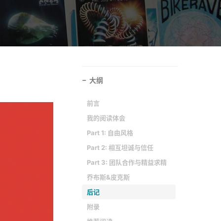
大纲
前言
我的阅读体会
Part 1: 自由风格
Part 2: 相互坦诚与信任
Part 3: 团队合作与精益求精
乔布斯&皮克斯
后记
附录