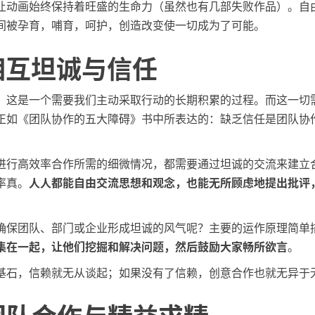
让动画始终保持着旺盛的生命力（虽然也有几部失败作品）。自
间被孕育，哺育，呵护，创造改变使一切成为了可能。
: 相互坦诚与信任
，这是一个需要我们主动采取行动的长期积累的过程。而这一切
正如《团队协作的五大障碍》书中所表达的：缺乏信任是团队协
进行高效率合作所需的细微情况，都需要通过坦诚的交流来建立
率真。
人人都能自由交流思想和观念，也能无所顾虑地提出批评
。
确保团队、部门或企业形成坦诚的风气呢？主要的运作原理简单
集在一起，让他们挖掘和解决问题，然后鼓励大家畅所欲言
。
基石，信赖就无从谈起；如果没有了信赖，创意合作也就无异于