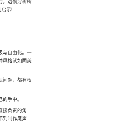
力，透彻分析所
启示!
级与自由化。一
种风格就如同美
现问题，都有权
己的手中
。
直接负责的角
都到制作尾声