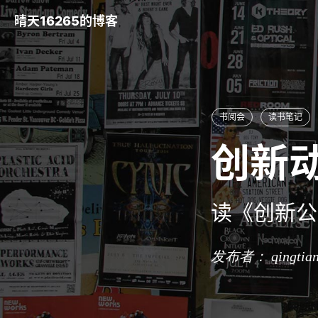
晴天16265的博客
书阅会
读书笔记
创新
读《创新公
发布者： qingtia