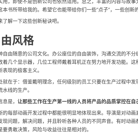
实用，即使不是创新公司也依然适用。总之，丰富的内容与故事
这本书所带给我的。希望它也能带给你们一些“点子”，一些创新的
来了解一下这些创新秘诀吧。
: 自由风格
种自由随意的公司文化。办公座位的自由装饰，沟通交流的不分
放着几个显示器，几位工程师戴着耳机正在努力地开发功能。这
所表现的极客主义。
处就在于：借鉴戴明理念，任何级别的员工只要在生产过程中发
流水线的生产。
信息是，
让那些工作在生产第一线的人员将产品的品质掌控在自
斯的每部动画开发过程中都能很明显地体现出来。导演是对动画
发现问题，解决问题，并且聆听各种人员的不同声音。有时动画
是要勇敢决策，风险与收益往往是相对的。