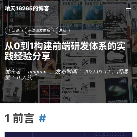
晴天16265的博客
Tog
nav
方法论
前端研发体系
总结
从0到1构建前端研发体系的实
践经验分享
发布者： qingtian ， 发布时间： 2022-03-12，
阅读
量：
0
人次
1 前言