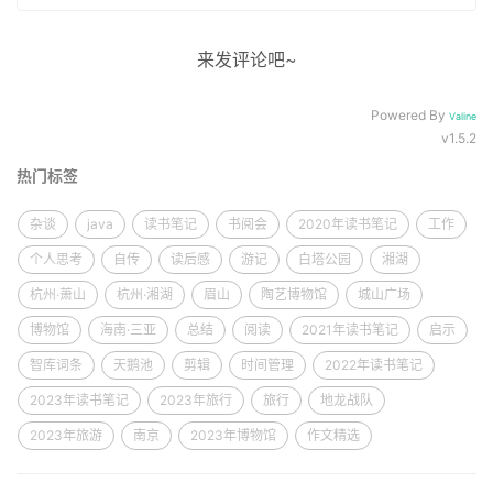
来发评论吧~
Powered By
Valine
v1.5.2
热门标签
杂谈
java
读书笔记
书阅会
2020年读书笔记
工作
个人思考
自传
读后感
游记
白塔公园
湘湖
杭州·萧山
杭州·湘湖
眉山
陶艺博物馆
城山广场
博物馆
海南·三亚
总结
阅读
2021年读书笔记
启示
智库词条
天鹅池
剪辑
时间管理
2022年读书笔记
2023年读书笔记
2023年旅行
旅行
地龙战队
2023年旅游
南京
2023年博物馆
作文精选