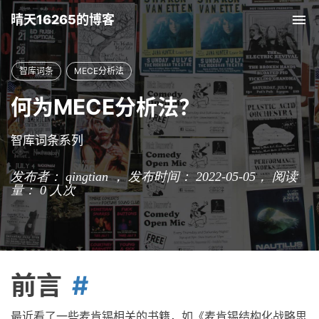
晴天16265的博客
Tog
nav
智库词条
MECE分析法
何为MECE分析法？
智库词条系列
发布者： qingtian ， 发布时间： 2022-05-05，
阅读
量：
0
人次
前言
最近看了一些麦肯锡相关的书籍，如《麦肯锡结构化战略思