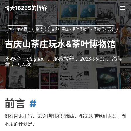
晴天16265的博客
Tog
nav
2023年旅行
旅行
吉庆山茶庄 - 茶叶博物馆 - 博物馆 - 玩水
吉庆山茶庄玩水&茶叶博物馆
发布者： qingtian ， 发布时间： 2023-06-11，
阅读
量：
0
人次
前言
例行周末出行，无论艳阳还是雨露，都无法使我们退却。而
本周的计划是：