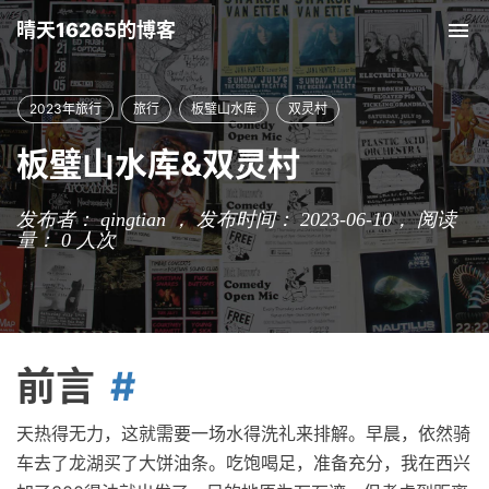
晴天16265的博客
Tog
nav
2023年旅行
旅行
板璧山水库
双灵村
板璧山水库&双灵村
发布者： qingtian ， 发布时间： 2023-06-10，
阅读
量：
0
人次
前言
天热得无力，这就需要一场水得洗礼来排解。早晨，依然骑
车去了龙湖买了大饼油条。吃饱喝足，准备充分，我在西兴