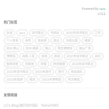
Powered By
Valine
v1.5.2
热门标签
杂谈
java
读书笔记
书阅会
2020年读书笔记
工作
个人思考
自传
读后感
游记
白塔公园
湘湖
杭州·萧山
杭州·湘湖
眉山
陶艺博物馆
城山广场
博物馆
海南·三亚
总结
阅读
2021年读书笔记
启示
智库词条
天鹅池
剪辑
时间管理
2022年读书笔记
2023年读书笔记
2023年旅行
旅行
地龙战队
2023年旅游
南京
2023年博物馆
作文精选
友情链接
LC's Blog(旅行的代码)
flame1980