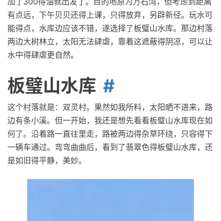
加了300得油就出发了。目的地原为万石湾，但考虑到距离
有点远，下午贝贝还得上课，只得放弃，另辟新径。玩水可
能得点，水库边应该不错，遂选择了板璧山水库。那边村落
两边大树林立，太阳无法肆虐，靠着这遮蔽得阴凉，可以让
水中得肆虐更自然。
板璧山水库
这个村落就是：双灵村。果然如我所料，太阳晒不进来，路
边有条小溪。但一开始，我还是想先看看板璧山水库现在如
何了。沿着路一直往里走，路被两边得杂草环绕，只容得下
一辆车通过。弯弯曲曲后，看到了翡翠色得板璧山水库，还
是如旧得平静，美妙。