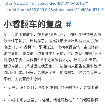
https://www.bilibili.com/video/BV1W14y1S7hZ/?
spm_id_from=333.999.0.0&vd_source=e12c693b1674df
小睿翻车的复盘
晚上，带小睿散步，在燕语那得小路，小睿所坐得推车因为
被卡住了轮子，还翻车了。这是我带小睿出现得重大“交通
事故”了。小睿哭了，眼泪汪汪，求抱抱得表情，害怕疼痛
笼罩着他。我边询问边看哪里有受伤，最后发现他的小下巴
被擦破了皮，大概有5-6平方厘米得大小，还在渗血出来。
我没带纸，只得赶紧推他回家，一边给内人报告交通事故得
原因和后果。回家，给他消了毒，他痛的哭。这结果我复盘
来看，主要有两个原因：
天黑，没有路灯，未对环境做出准确的判断，导致卡轮
子
小睿未系安全带，卡住后，惯性导致推车向前倾导致翻