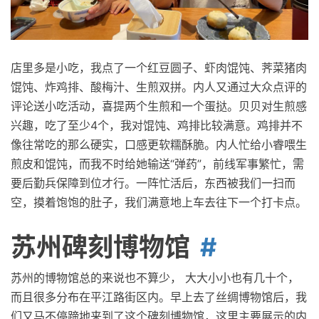
店里多是小吃，我点了一个红豆圆子、虾肉馄饨、荠菜猪肉
馄饨、炸鸡排、酸梅汁、生煎双拼。内人又通过大众点评的
评论送小吃活动，喜提两个生煎和一个蛋挞。贝贝对生煎感
兴趣，吃了至少4个，我对馄饨、鸡排比较满意。鸡排并不
像往常吃的那么硬实，口感更软糯酥脆。内人忙给小睿喂生
煎皮和馄饨，而我不时给她输送“弹药”，前线军事繁忙，需
要后勤兵保障到位才行。一阵忙活后，东西被我们一扫而
空，摸着饱饱的肚子，我们满意地上车去往下一个打卡点。
苏州碑刻博物馆
苏州的博物馆总的来说也不算少， 大大小小也有几十个，
而且很多分布在平江路街区内。早上去了丝绸博物馆后，我
们又马不停蹄地来到了这个碑刻博物馆，这里主要展示的内