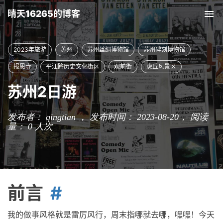
晴天16265的博客
Tog
nav
2023年旅游
苏州
苏州丝绸博物馆
苏州碑刻博物馆
报恩寺
平江路历史文化街区
观前街
虎丘风景区
苏州2日游
发布者： qingtian ， 发布时间： 2023-08-20，
阅读
量：
0
人次
前言
我的做事风格就是雷厉风行，周末指哪就去哪，嘿嘿！今天