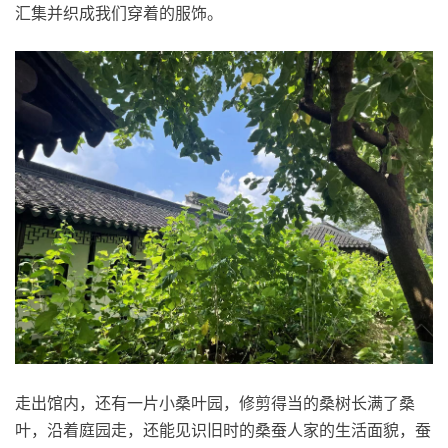
汇集并织成我们穿着的服饰。
走出馆内，还有一片小桑叶园，修剪得当的桑树长满了桑
叶，沿着庭园走，还能见识旧时的桑蚕人家的生活面貌，蚕