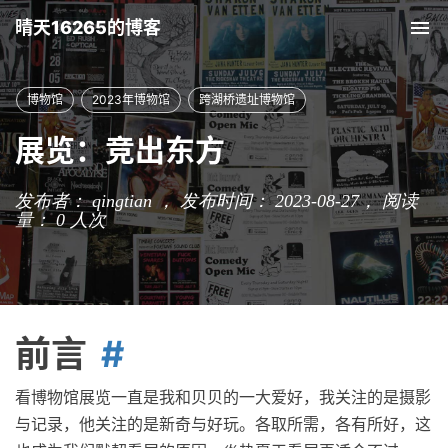
晴天16265的博客
Tog
nav
博物馆
2023年博物馆
跨湖桥遗址博物馆
展览：竞出东方
发布者： qingtian ， 发布时间： 2023-08-27，
阅读
量：
0
人次
前言
看博物馆展览一直是我和贝贝的一大爱好，我关注的是摄影
与记录，他关注的是新奇与好玩。各取所需，各有所好，这