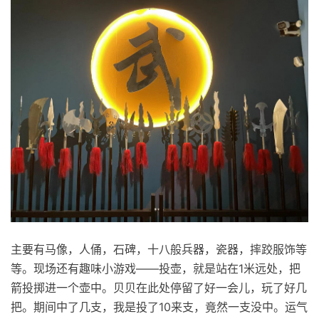
主要有马像，人俑，石碑，十八般兵器，瓷器，摔跤服饰等
等。现场还有趣味小游戏——投壶，就是站在1米远处，把
箭投掷进一个壶中。贝贝在此处停留了好一会儿，玩了好几
把。期间中了几支，我是投了10来支，竟然一支没中。运气