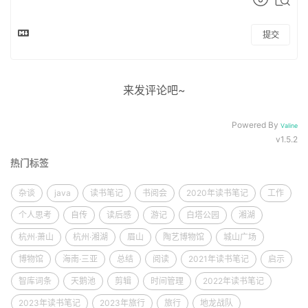
提交
来发评论吧~
Powered By
Valine
v1.5.2
热门标签
杂谈
java
读书笔记
书阅会
2020年读书笔记
工作
个人思考
自传
读后感
游记
白塔公园
湘湖
杭州·萧山
杭州·湘湖
眉山
陶艺博物馆
城山广场
博物馆
海南·三亚
总结
阅读
2021年读书笔记
启示
智库词条
天鹅池
剪辑
时间管理
2022年读书笔记
2023年读书笔记
2023年旅行
旅行
地龙战队